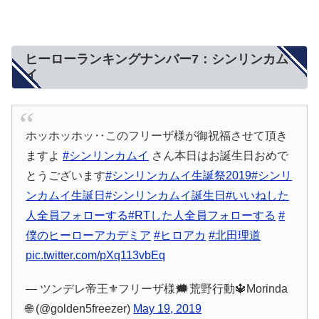
ヒーローランキングナンバー7：シンリンカム
イ
ホッホッホッ‥このフリーザ様が御祝福させて頂き
ますよ
#シンリンカムイ
さん本日はお誕生日おめで
とうございます
#シンリンカムイ生誕祭2019
#シンリ
ンカムイ生誕日
#シンリンカムイ誕生日
#いいねした
人全員フォローする
#RTした人全員フォローする
#
僕のヒーローアカデミア
#ヒロアカ
#北田理道
pic.twitter.com/pXq113vbEq
— ツンデレ帝王⚜️フリーザ様🗯荒野行動🔱Morinda
🌐 (@golden5freezer)
May 19, 2019