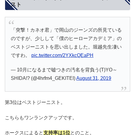
スト
「突撃！カネオ君」で岡山のジーンズの所見ている
のですが、少しして「僕のヒーローアカデミア」の
ベストジーニストを思い出しました。堀越先生凄い
ですわ。
pic.twitter.com/2YXkcQEaPH
— 10月になるまで嘘つきの汚名を背負う(T)YO～
SHIDA!? (@4hrfm4_GEKITEI)
August 31, 2019
第3位はベストジーニスト。
こちらもワンランクアップです。
ホークスによると
支持率は1位
とのこと。