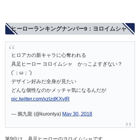
ヒーローランキングナンバー9：ヨロイムシャ
ヒロアカの新キャラに心奪われる
具足ヒーロー ヨロイムシャ かっこよすぎない？
(´；ω；`)
デザイン好みだ全身が見たい
どんな個性なのかメッチャ気になるんだが
pic.twitter.com/xzlzdKXvIR
— 鴉九龍 (@kurontya)
May 30, 2018
第9位は、具足ヒーローのヨロイムシャです。