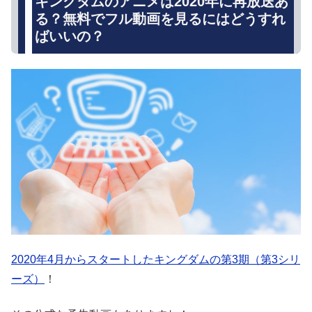
キングダムのアニメは2020年に再放送あ
る？無料でフル動画を見るにはどうすれ
ばいいの？
2020年4月からスタートしたキングダムの第3期（第3シリ
ーズ）
！