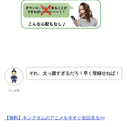
それ、太っ腹すぎるだろ！早く登録せねば！
マンガ侍
【無料】キングダムのアニメを今すぐ全話見る>>