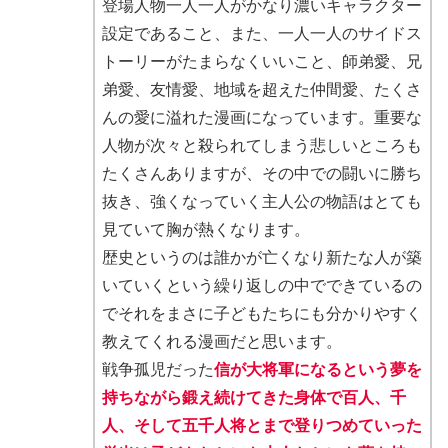
登場人物一人一人がかなり濃いキャラクター
設定であること、また、一人一人のサイドス
トーリーがたまらなくいいこと、師弟愛、兄
弟愛、友情愛、地域を超えた仲間愛、たくさ
んの愛に溢れた漫画になっています。重要な
人物が次々と殺られてしまう悲しいところも
たくさんありますが、その中での闘いに勝ち
抜き、強くなっていく主人公の物語はとても
見ていて胸が熱くなります。
歴史というのは誰かが亡くなり新たな人が築
いていくという繰り返しの中でできているの
でそれをまさに子どもたちにも分かりやすく
教えてくれる漫画だと思います。
戦争孤児だった
信が大将軍になるという夢を
持ちながら鍛え続けてきた身体で百人、千
人、そして五千人将とまで登りつめていった