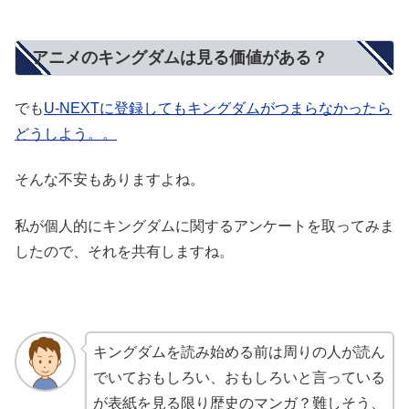
アニメのキングダムは見る価値がある？
でも
U-NEXTに登録してもキングダムがつまらなかったら
どうしよう。。
そんな不安もありますよね。
私が個人的にキングダムに関するアンケートを取ってみま
したので、それを共有しますね。
キングダムを読み始める前は周りの人が読ん
でいておもしろい、おもしろいと言っている
が表紙を見る限り歴史のマンガ？難しそう、