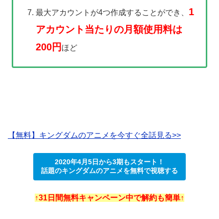
1
最大アカウントが4つ作成することができ、
アカウント当たりの月額使用料は
200円
ほど
【無料】キングダムのアニメを今すぐ全話見る>>
2020年4月5日から3期もスタート！
話題のキングダムのアニメを無料で視聴する
↑31日間無料キャンペーン中で解約も簡単↑