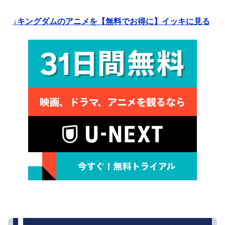
↓キングダムのアニメを【無料でお得に】イッキに見る