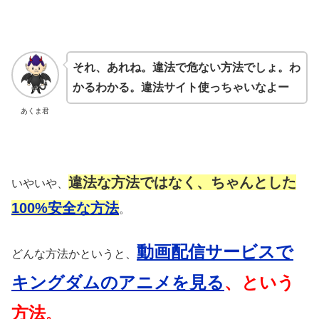
それ、あれね。違法で危ない方法でしょ。わ
かるわかる。違法サイト使っちゃいなよー
あくま君
違法な方法ではなく、ちゃんとした
いやいや、
100%安全な方法
。
動画配信サービスで
どんな方法かというと、
キングダムのアニメを見る
、という
方法
。