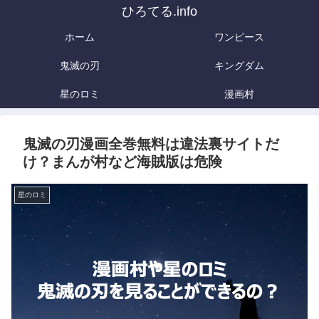
ひろてる.info
ホーム
ワンピース
鬼滅の刃
キングダム
星のロミ
漫画村
鬼滅の刃漫画全巻無料は違法裏サイトだ
け？まんが村など海賊版は危険
星のロミ