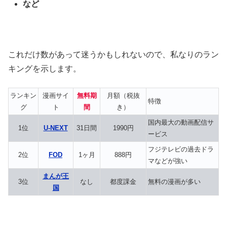
など
これだけ数があって迷うかもしれないので、私なりのラン
キングを示します。
ランキン
漫画サイ
無料期
月額（税抜
特徴
グ
ト
間
き）
国内最大の動画配信サ
1位
U-NEXT
31日間
1990円
ービス
フジテレビの過去ドラ
2位
FOD
1ヶ月
888円
マなどが強い
まんが王
3位
なし
都度課金
無料の漫画が多い
国