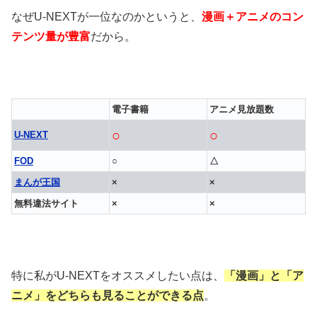
なぜU-NEXTが一位なのかというと、
漫画＋アニメのコン
テンツ量が豊富
だから。
電子書籍
アニメ見放題数
○
○
U-NEXT
FOD
○
△
まんが王国
×
×
無料違法サイト
×
×
特に私がU-NEXTをオススメしたい点は、
「漫画」と「ア
ニメ」をどちらも見ることができる点
。