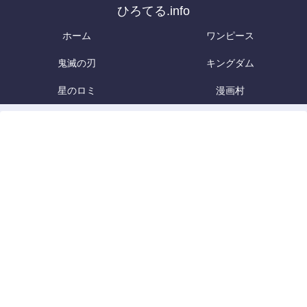
ひろてる.info
ホーム
ワンピース
鬼滅の刃
キングダム
星のロミ
漫画村