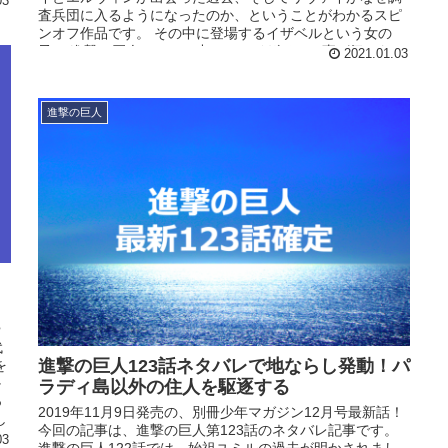
03
査兵団に入るようになったのか、ということがわかるスピ
ンオフ作品です。 その中に登場するイザベルという女の
子。 進撃の巨人ファンの中には、イザベルの事が気になっ
2021.01.03
ている方が多いようですね。 そのため、今回の記事ではイ
ザベルについて調べてみました。
進撃の巨人
や
代
進撃の巨人123話ネタバレで地ならし発動！パ
を
か
ラディ島以外の住人を駆逐する
っ
2019年11月9日発売の、別冊少年マガジン12月号最新話！
し
今回の記事は、進撃の巨人第123話のネタバレ記事です。
03
進撃の巨人122話では、始祖ユミルの過去が明かされまし