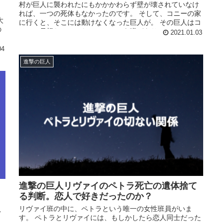
村が巨人に襲われたにもかかかわらず壁が壊されていなけ
、
れば、一つの死体もなかったのです。 そして、コニーの家
大
に行くと、そこには動けなくなった巨人が。 その巨人はコ
の
ニーの母親なのではないか、という噂があり、このストー
2021.01.03
。
リーに涙する人も多くいたようです。
04
か
進撃の巨人
進撃の巨人リヴァイのペトラ死亡の遺体捨て
る判断。恋人で好きだったのか？
リヴァイ班の中に、ペトラという唯一の女性班員がいま
を
す。 ペトラとリヴァイには、もしかしたら恋人同士だった