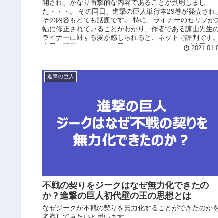
開され、かなり衝撃的な内容であることが判明しまし
た・・・。 その同日、進撃の巨人単行本29巻が発売され
その内容もとても話題です。 特に、ライナーのセリフが
幅に修正されていることがわかり、作者である諫山先生
ライナーに対する愛が感じられると、ネットで評判です
今回の記事では、どんな風にライナーのセリフが修正さ
2021.01.
れ、その修正はライナーのどんな心境を反映しているの
を深掘りしていきます。
進撃の巨人
不戦の契りをジークはなぜ無力化できたの
か？進撃の巨人初代壁の王の思想とは
なぜジークが不戦の契りを無力化することができたのか
考察してみたいと思います。