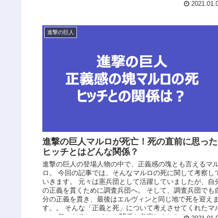
に、最初はエレン達の敵として登場したが、今ではもし
2021.01.
したらエレン達の仲間であるかのような立ち振る舞いの
ーク。 そんなジークは、一部の進撃の巨人ファンから「
い」という声が上がっている。 今回の記事では、そのジ
進撃の巨人
クイェーガーに対してなぜ「嫌い」という声が上がって
るのかを考察しました！
進撃の巨人マルロが死亡！死の直前に思った
ヒッチとはどんな関係？
進撃の巨人の登場人物の中で、正義感の塊とも言えるマ
ロ。 今回の記事では、そんなマルロの死に関して考察し
いきます。 元々は憲兵団として活躍していましたが、自
の正義を貫くために調査兵団へ。 そして、調査兵団でも
分の正義を貫き、最後はエルヴィンと同じ地で死を迎え
す。。 そんな「正義と死」について考えさせてくれたマ
ロ。 気になるヒッチとの関係も考察しました！