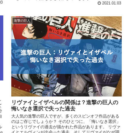
か
03
2021.01.03
ジ
嫌
ー
進撃の巨人
い
ル
リヴァイとイザベルの関係は？進撃の巨人の
て
悔いなき選択で失った過去
分
大人気の進撃の巨人ですが、多くのスピンオフ作品がある
自
のはご存じでしょうか？ そのひとつに、「悔いなき選択」
ま
というリヴァイの過去が描かれた作品があります。 リヴァ
ル
イとエルヴィンが出会った過去、そしてリヴァイがなぜ調