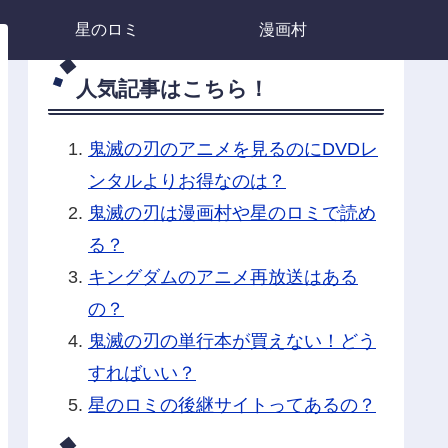
星のロミ
漫画村
人気記事はこちら！
鬼滅の刃のアニメを見るのにDVDレ
ンタルよりお得なのは？
鬼滅の刃は漫画村や星のロミで読め
る？
キングダムのアニメ再放送はある
の？
鬼滅の刃の単行本が買えない！どう
すればいい？
星のロミの後継サイトってあるの？