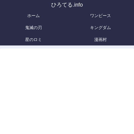
ひろてる.info
ホーム
ワンピース
鬼滅の刃
キングダム
星のロミ
漫画村