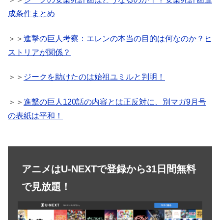
成条件まとめ
＞＞
進撃の巨人考察：エレンの本当の目的は何なのか？ヒ
ストリアが関係？
＞＞
ジークを助けたのは始祖ユミルと判明！
＞＞
進撃の巨人120話の内容とは正反対に、別マガ9月号
の表紙は平和！
アニメはU-NEXTで登録から31日間無料
で見放題！