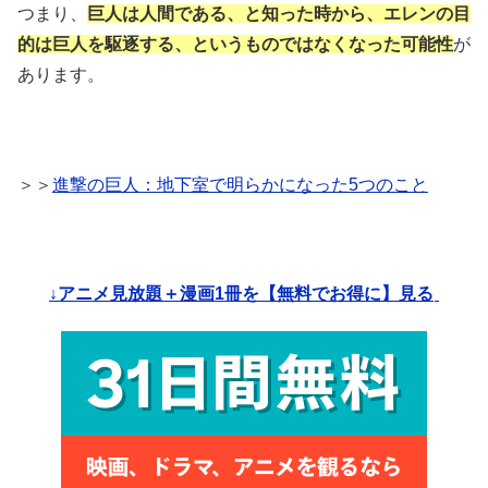
つまり、
巨人は人間である、と知った時から、エレンの目
的は巨人を駆逐する、というものではなくなった可能性
が
あります。
＞＞
進撃の巨人：地下室で明らかになった5つのこと
↓アニメ見放題＋漫画1冊を【無料でお得に】見る