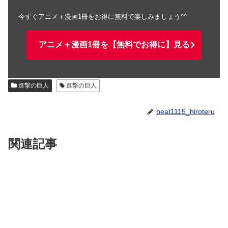
今すぐアニメ＋漫画1冊をお得に無料で楽しみましょう^^
アニメ＋漫画1冊を【無料でお得に】見る
進撃の巨人
進撃の巨人
beat1115_hiroteru
関連記事