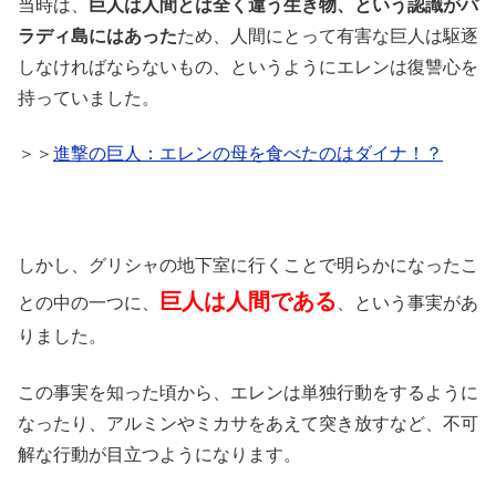
当時は、
巨人は人間とは全く違う生き物、という認識がパ
ラディ島にはあった
ため、人間にとって有害な巨人は駆逐
しなければならないもの、というようにエレンは復讐心を
持っていました。
＞＞
進撃の巨人：エレンの母を食べたのはダイナ！？
しかし、グリシャの地下室に行くことで明らかになったこ
巨人は人間である
との中の一つに、
、という事実があ
りました。
この事実を知った頃から、エレンは単独行動をするように
なったり、アルミンやミカサをあえて突き放すなど、不可
解な行動が目立つようになります。