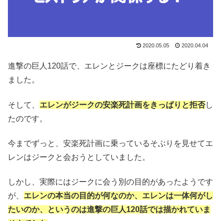
2020.05.05
2020.04.04
進撃の巨人120話で、エレンとジークは座標にたどり着き
ました。
そして、
エレンがジークの安楽死計画をきっぱりと拒否
し
たのです。
今までずっと、安楽死計画に乗っているそぶりを見せてエ
レンはジークと会おうとしていました。
しかし、実際にはジークに会う別の目的があったようです
が、
エレンの本当の目的が何なのか、エレンは一体何がし
たいのか、というのは進撃の巨人120話では描かれていま