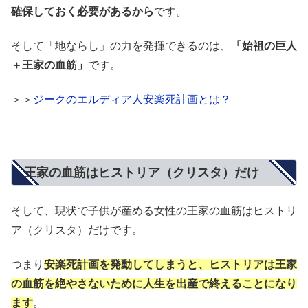
確保しておく必要があるから
です。
そして「地ならし」の力を発揮できるのは、
「始祖の巨人
＋王家の血筋」
です。
＞＞
ジークのエルディア人安楽死計画とは？
王家の血筋はヒストリア（クリスタ）だけ
そして、現状で子供が産める女性の王家の血筋はヒストリ
ア（クリスタ）だけです。
つまり
安楽死計画を発動してしまうと、ヒストリアは王家
の血筋を絶やさないために人生を出産で終えることになり
ます
。