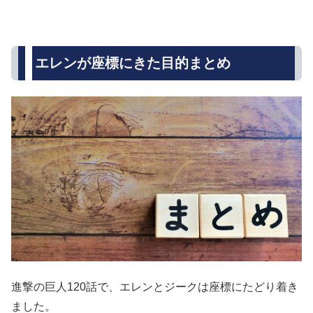
エレンが座標にきた目的まとめ
進撃の巨人120話で、エレンとジークは座標にたどり着き
ました。