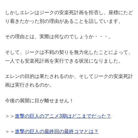
しかしエレンはジークの安楽死計画を拒否し、座標にたど
り着きたかった別の理由があることを話しています。
その理由とは、実際は何なのでしょうか・・・。
そして、ジークは不戦の契りを無力化したことによって、
一人でも安楽死計画を実行できる状況になりました。
エレンの目的は果たされるのか、そしてジークの安楽死計
画は実行されるのか。
今後の展開に目が離せません！
＞＞
進撃の巨人のアニメ3期はどこまでだった？
＞＞
進撃の巨人の最終回の最終コマとは？