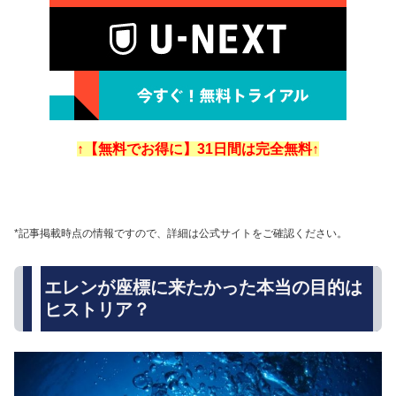
↑【無料でお得に】31日間は完全無料↑
*記事掲載時点の情報ですので、詳細は公式サイトをご確認ください。
エレンが座標に来たかった本当の目的は
ヒストリア？