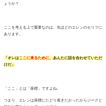
ょうか？
ここを考える上で重要なのは、先ほどのエレンのセリフに
あります。
「オレは
ここに来るために
、あんたに話を合わせていただ
けだ」
「ここ」とは「座標」ですよね。
つまり、エレンは座標にたどり着きたかったからジークと