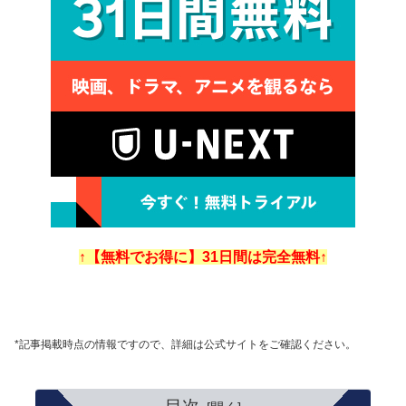
↑【無料でお得に】31日間は完全無料↑
*記事掲載時点の情報ですので、詳細は公式サイトをご確認ください。