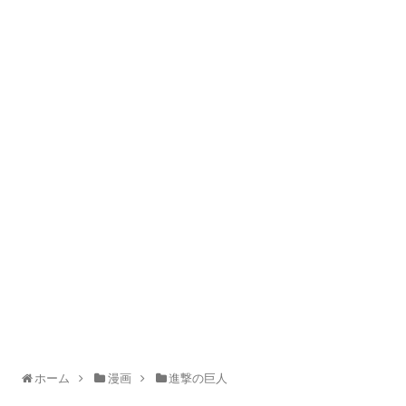
ホーム
漫画
進撃の巨人