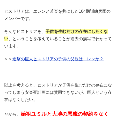
ヒストリアは、エレンと苦楽を共にした104期訓練兵団の
メンバーです。
そんなヒストリアを、
子供を生むだけの存在にしたくな
い
、ということを考えていることが過去の描写でわかって
います。
＞＞
進撃の巨人ヒストリアの子供の父親はエレンか？
以上を考えると、ヒストリアが子供を生むだけの存在にな
ってしまう安楽死計画には賛同できないが、巨人という存
在はなくしたい。
始祖ユミルと大地の悪魔の契約をなく
だから、