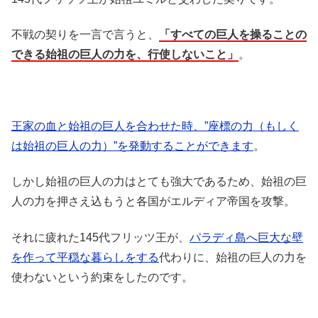
不戦の契りを一言で言うと、
「すべての巨人を操ることの
できる始祖の巨人の力を、行使しないこと」
。
王家の血と始祖の巨人を合わせた時、”座標の力（もしく
は始祖の巨人の力）”を発動することができます
。
しかし始祖の巨人の力はとても強大であるため、始祖の巨
人の力を押さえ込もうと各国がエルディア帝国を攻撃。
それに疲れた145代フリッツ王が、
パラディ島へ巨大な壁
を作って平穏な暮らしをする
代わりに、始祖の巨人の力を
使わないという約束をしたのです。