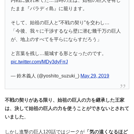
内戦に疲れ果てた…当時の王は、始祖の巨人を有し
たまま『パラディ島』に籠ります。
そして、始祖の巨人と”不戦の契り”を交わし…
「今後、我々に干渉するなら壁に潜む幾千万の巨人
が、地上のすべてを平らにならすだろう」
と言葉を残し…籠城する形となったのです。
pic.twitter.com/MDy3dyFrrJ
— 鈴木義人 (@yoshito_suzuki_)
May 29, 2019
不戦の契りがある限り、始祖の巨人の力を継承した王家
は、決して始祖の巨人の力を使うことができないとされて
いました
。
しかし進撃の巨人120話ではジークが
「気の遠くなるほど