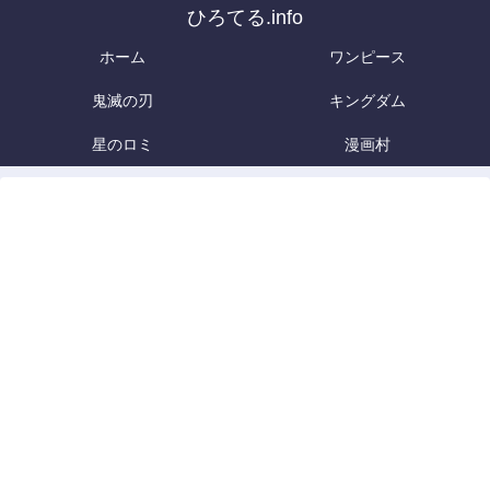
ひろてる.info
ホーム
ワンピース
鬼滅の刃
キングダム
星のロミ
漫画村