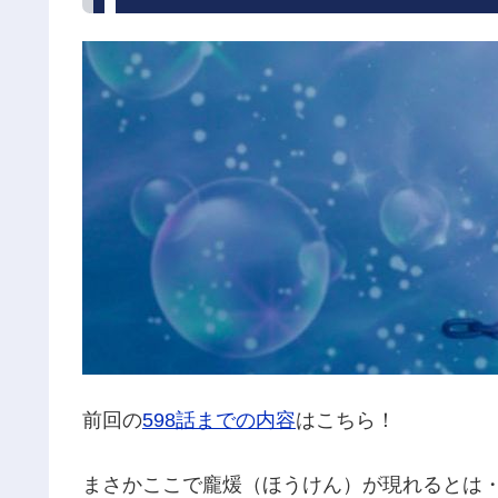
前回の
598
話までの内容
はこちら！
まさかここで龐煖（ほうけん）が現れるとは