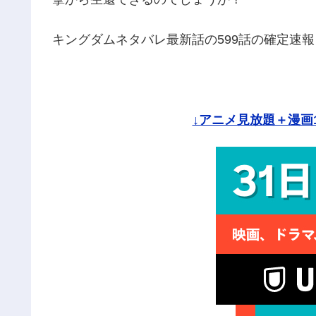
キングダムネタバレ最新話の599話の確定速
↓アニメ見放題＋漫画