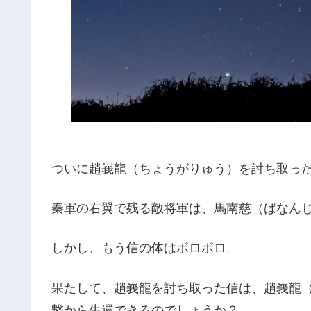
ついに趙峩龍（ちょうがりゅう）を討ち取っ
秦軍の右翼で残る敵将軍は、馬南慈（ばなん
しかし、もう信の体はボロボロ。
果たして、趙峩龍を討ち取った信は、趙峩龍
撃から生還できるのでしょうか？