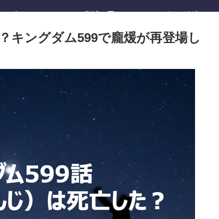
ワンピース
鬼滅の刃
キングダム
？キングダム599で龐煖が再登場し