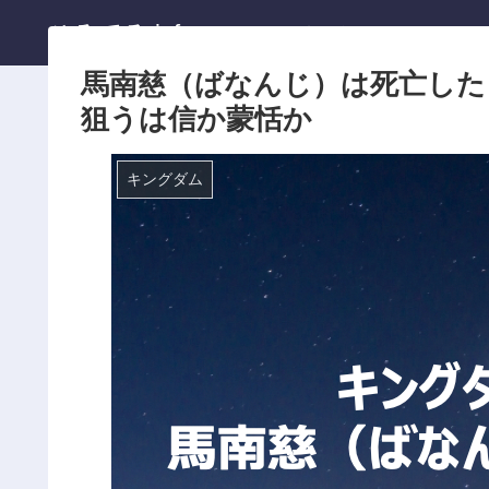
ひろてる.info
ホーム
馬南慈（ばなんじ）は死亡した
狙うは信か蒙恬か
キングダム