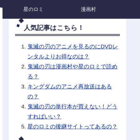
星のロミ
漫画村
人気記事はこちら！
鬼滅の刃のアニメを見るのにDVDレ
ンタルよりお得なのは？
鬼滅の刃は漫画村や星のロミで読め
る？
キングダムのアニメ再放送はある
の？
鬼滅の刃の単行本が買えない！どう
すればいい？
星のロミの後継サイトってあるの？