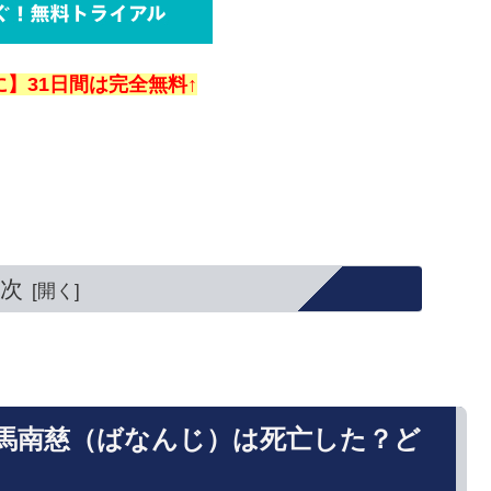
】31日間は完全無料↑
。
次
：馬南慈（ばなんじ）は死亡した？ど