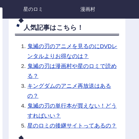
星のロミ
漫画村
人気記事はこちら！
鬼滅の刃のアニメを見るのにDVDレ
ンタルよりお得なのは？
鬼滅の刃は漫画村や星のロミで読め
る？
キングダムのアニメ再放送はある
の？
鬼滅の刃の単行本が買えない！どう
すればいい？
星のロミの後継サイトってあるの？