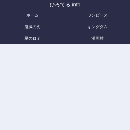
ひろてる.info
ホーム
ワンピース
鬼滅の刃
キングダム
星のロミ
漫画村