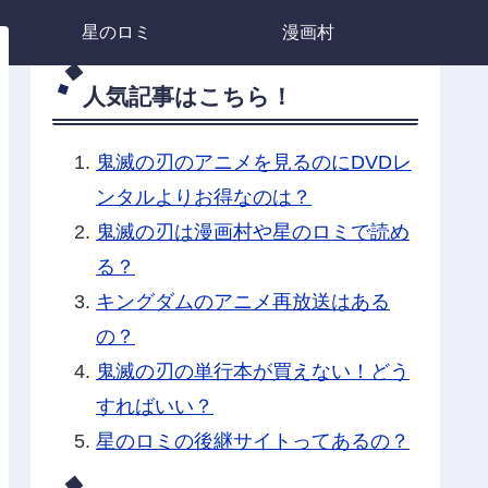
星のロミ
漫画村
人気記事はこちら！
鬼滅の刃のアニメを見るのにDVDレ
ンタルよりお得なのは？
鬼滅の刃は漫画村や星のロミで読め
る？
キングダムのアニメ再放送はある
の？
鬼滅の刃の単行本が買えない！どう
すればいい？
星のロミの後継サイトってあるの？