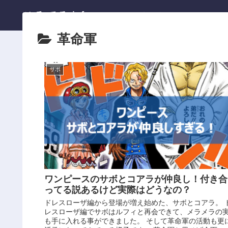
ひろてる.info
ホーム
革命軍
サボ
ワンピースのサボとコアラが仲良し！付き合
ってる説あるけど実際はどうなの？
ドレスローザ編から登場が増え始めた、サボとコアラ。 
レスローザ編でサボはルフィと再会できて、メラメラの
も手に入れる事ができました。 そして革命軍の活動も更