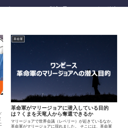
ワンピース
鬼滅の刃
キングダム
革命軍
革命軍がマリージョアに潜入している目的
は？くまを天竜人から奪還できるか
ド
実
マリージョアで世界会議（レベリー）が起きているなか、
に
革命軍がマリージョアに現れました。 そこには、革命軍