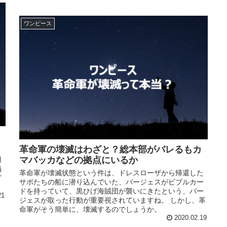
ワンピース
革命軍の壊滅はわざと？総本部がバレるもカ
マバッカなどの拠点にいるか
用
陥
革命軍が壊滅状態という件は、ドレスローザから帰還した
ど
サボたちの船に潜り込んでいた、バージェスがビブルカー
ドを持っていて、黒ひげ海賊団が襲いにきたという、バー
21
ジェスが取った行動が重要視されていますね。 しかし、革
命軍がそう簡単に、壊滅するのでしょうか。
2020.02.19