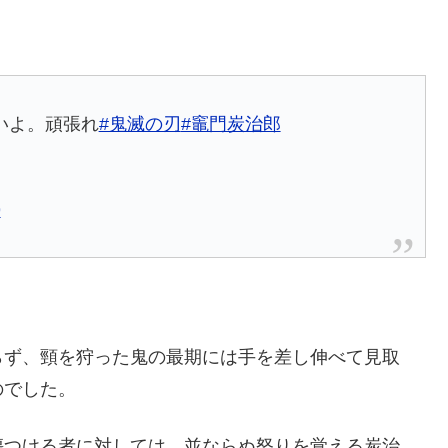
いよ。頑張れ
#鬼滅の刃
#竈門炭治郎
9
らず、頸を狩った鬼の最期には手を差し伸べて見取
のでした。
傷つける者に対しては、並ならぬ怒りを覚える炭治