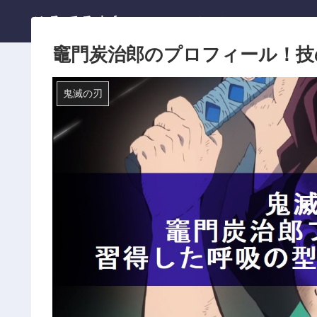
ひろてる.info
ホーム
竈門炭治郎のプロフィール！技
鬼滅の刃