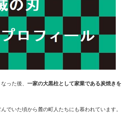
くなった後、
一家の大黒柱として家業である炭焼きを
営んでいた頃から麓の町人たちにも慕われています。