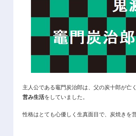
主人公である竈門炭治郎は、父の炭十郎が亡
営み生活
をしていました。
性格はとても心優しく生真面目で、炭焼きを