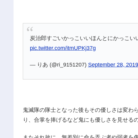
炭治郎すごいかっこいいほんとにかっこい
pic.twitter.com/itmUPKj37g
— りあ (@ri_9151207)
September 28, 201
鬼滅隊の隊士となった後もその優しさは変わ
り、合掌を捧げるなど鬼にも優しさを見せる
またそれ故に、無差別に命を弄ぶ者や弱者を