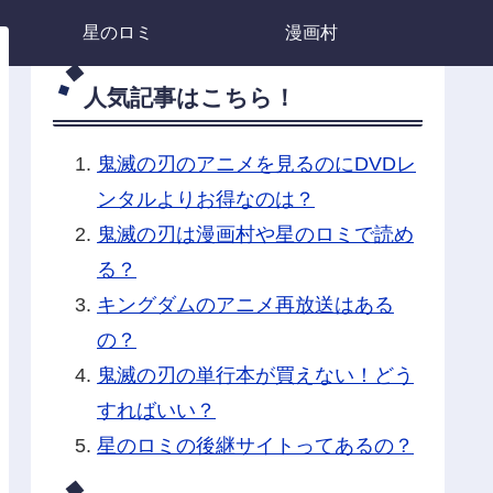
星のロミ
漫画村
人気記事はこちら！
鬼滅の刃のアニメを見るのにDVDレ
ンタルよりお得なのは？
鬼滅の刃は漫画村や星のロミで読め
る？
キングダムのアニメ再放送はある
の？
鬼滅の刃の単行本が買えない！どう
すればいい？
星のロミの後継サイトってあるの？