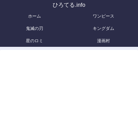
ひろてる.info
ホーム
ワンピース
鬼滅の刃
キングダム
星のロミ
漫画村