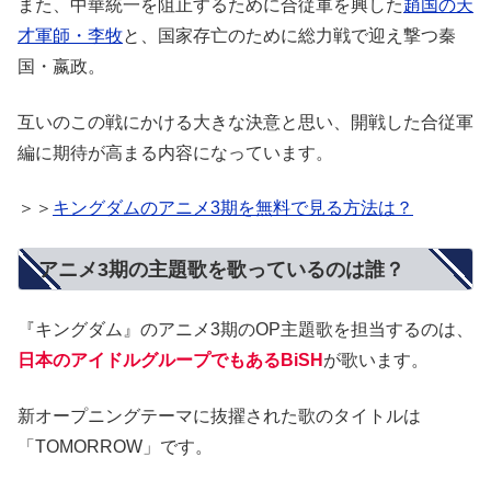
また、中華統一を阻止するために合従軍を興した
趙国の天
才軍師・李牧
と、国家存亡のために総力戦で迎え撃つ秦
国・嬴政。
互いのこの戦にかける大きな決意と思い、開戦した合従軍
編に期待が高まる内容になっています。
＞＞
キングダムのアニメ3期を無料で見る方法は？
アニメ3期の主題歌を歌っているのは誰？
『キングダム』のアニメ3期のOP主題歌を担当するのは、
日本のアイドルグループでもあるBiSH
が歌います。
新オープニングテーマに抜擢された歌のタイトルは
「TOMORROW」です。