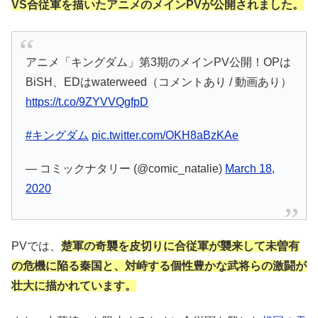
VS合従軍を描いたアニメのメインPVが公開されました。
アニメ「キングダム」第3期のメインPV公開！OPは
BiSH、EDはwaterweed（コメントあり / 動画あり）
https://t.co/9ZYVVQgfpD
#キングダム
pic.twitter.com/OKH8aBzKAe
— コミックナタリー (@comic_natalie)
March 18,
2020
PVでは、
楚軍の奇襲を皮切りに合従軍が襲来して未曽有
の危機に陥る秦国と、対峙する個性豊かな武将らの激闘が
壮大に描かれています。