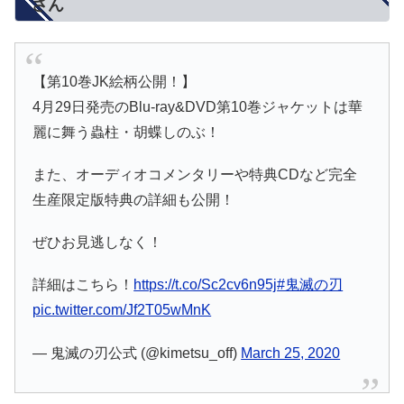
さん
【第10巻JK絵柄公開！】
4月29日発売のBlu-ray&DVD第10巻ジャケットは華
麗に舞う蟲柱・胡蝶しのぶ！
また、オーディオコメンタリーや特典CDなど完全
生産限定版特典の詳細も公開！
ぜひお見逃しなく！
詳細はこちら！
https://t.co/Sc2cv6n95j
#鬼滅の刃
pic.twitter.com/Jf2T05wMnK
— 鬼滅の刃公式 (@kimetsu_off)
March 25, 2020