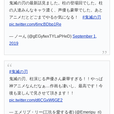
鬼滅の刃の最新話見ました。柱の登場回でした。柱
の人達みんなキャラ濃く、声優も豪華でした。あと
アニメだとどごまでやるか気になる！
#鬼滅の刃
pic.twitter.com/6mcBDbp1Re
— ノーん (@gEGyfwxTYLaPHeD)
September 1,
2019
#鬼滅の刃
鬼滅の刃、柱演じる声優さん豪華すぎる！！やっぱ
神アニメなんだなぁ…作画も凄いし、最高です！今
後も楽しんで見させて頂きます！！
pic.twitter.com/d6CGxW6GE2
— エメリプ・リー(三玖を愛する者) (@Emeripu_ri)