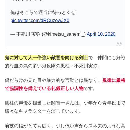
俺はそこらで適当に待っとくぜ.
pic.twitter.com/dROuzowJX0
— 不死川 実弥 (@kimetsu_sanemi_)
April 10, 2020
鬼に対して人一倍強い敵意を向ける剣士
で、仲間にも好戦
的な血の気の多い鬼殺隊の風柱・不死川実弥。
傷だらけの見た目や暴力的な言動とは異なり、
規律に厳格
で協調性を備えている礼儀正しい人物
です。
風柱の声優を担当した関智一さんは、少年から青年役まで
様々なキャラクターを演じています。
演技の幅がとても広く、少し低い声からスネ夫のような高