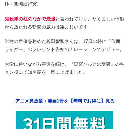
柱・悲鳴嶼行冥。
鬼殺隊の柱のなかで最強
と言われており、たくましい体躯
から放たれる斬撃の威力は凄まじいです。
岩柱の声優を務めた杉田智和さんは、17歳の時に「仮面
ライダー」のプレゼント告知のナレーションでデビュー。
大学に通いながら声優を続け、『涼宮ハルヒの憂鬱』のキ
ョン役にて知名度を一気に上げました。
↓アニメ見放題＋漫画1冊を【無料でお得に】見る