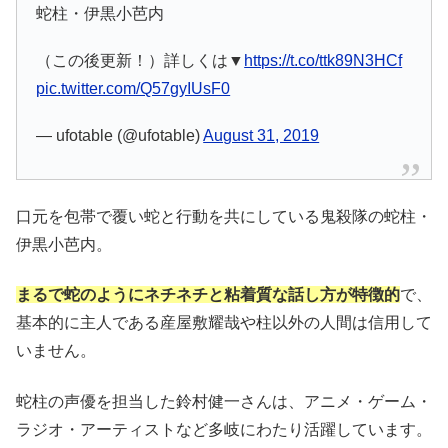
蛇柱・伊黒小芭内
（この後更新！）詳しくは▼
https://t.co/ttk89N3HCf
pic.twitter.com/Q57gyIUsF0
— ufotable (@ufotable)
August 31, 2019
口元を包帯で覆い蛇と行動を共にしている鬼殺隊の蛇柱・
伊黒小芭内。
まるで蛇のようにネチネチと粘着質な話し方が特徴的
で、
基本的に主人である産屋敷耀哉や柱以外の人間は信用して
いません。
蛇柱の声優を担当した鈴村健一さんは、アニメ・ゲーム・
ラジオ・アーティストなど多岐にわたり活躍しています。