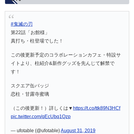
#鬼滅の刃
第22話「お館様」
真打ち・柱登場でした！
この後更新予定のコラボレーションカフェ・特設サ
イトより、柱紹介&新作グッズを先んじて解禁で
す！
スクエア缶バッジ
恋柱・甘露寺蜜璃
（この後更新！）詳しくは▼
https://t.co/ttk89N3HCf
pic.twitter.com/qEcUbq1Qzp
— ufotable (@ufotable)
August 31, 2019