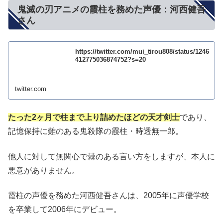
鬼滅の刃アニメの霞柱を務めた声優：河西健吾
さん
https://twitter.com/mui_tirou808/status/1246
412775036874752?s=20
twitter.com
たった2ヶ月で柱まで上り詰めたほどの天才剣士
であり、
記憶保持に難のある鬼殺隊の霞柱・時透無一郎。
他人に対して無関心で棘のある言い方をしますが、本人に
悪意がありません。
霞柱の声優を務めた河西健吾さんは、2005年に声優学校
を卒業して2006年にデビュー。