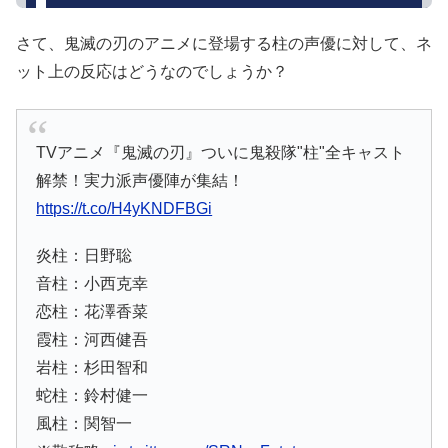
さて、鬼滅の刃のアニメに登場する柱の声優に対して、ネ
ット上の反応はどうなのでしょうか？
TVアニメ『鬼滅の刃』ついに鬼殺隊"柱"全キャスト
解禁！実力派声優陣が集結！
https://t.co/H4yKNDFBGi
炎柱：日野聡
音柱：小西克幸
恋柱：花澤香菜
霞柱：河西健吾
岩柱：杉田智和
蛇柱：鈴村健一
風柱：関智一