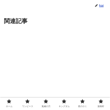
kai
関連記事
ホーム
ワンピース
鬼滅の刃
キングダム
星のロミ
漫画村