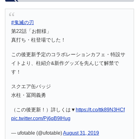
#鬼滅の刃
第22話「お館様」
真打ち・柱登場でした！
この後更新予定のコラボレーションカフェ・特設サ
イトより、柱紹介&新作グッズを先んじて解禁で
す！
スクエア缶バッジ
水柱・冨岡義勇
（この後更新！）詳しくは▼
https://t.co/ttk89N3HCf
pic.twitter.com/Pj6qB9IHug
— ufotable (@ufotable)
August 31, 2019