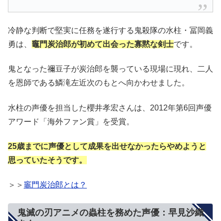
冷静な判断で堅実に任務を遂行する鬼殺隊の水柱・冨岡義
勇は、
竈門炭治郎が初めて出会った寡黙な剣士
です。
鬼となった禰豆子が炭治郎を襲っている現場に現れ、二人
を恩師である鱗滝左近次のもとへ向かわせました。
水柱の声優を担当した櫻井孝宏さんは、2012年第6回声優
アワード「海外ファン賞」を受賞。
25歳までに声優として成果を出せなかったらやめようと
思っていたそうです。
＞＞
竈門炭治郎とは？
鬼滅の刃アニメの蟲柱を務めた声優：早見沙織