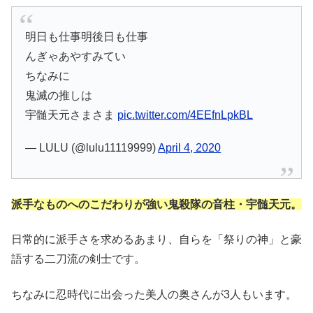
明日も仕事明後日も仕事
んぎゃあやすみてい
ちなみに
鬼滅の推しは
宇髄天元さまさま
pic.twitter.com/4EEfnLpkBL
— LULU (@lulu11119999)
April 4, 2020
派手なものへのこだわりが強い鬼殺隊の音柱・宇髄天元。
日常的に派手さを求めるあまり、自らを「祭りの神」と豪
語する二刀流の剣士です。
ちなみに忍時代に出会った美人の奥さんが3人もいます。