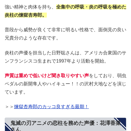
強い精神と肉体を持ち、
全集中の呼吸・炎の呼吸を極めた
炎柱の煉獄杏寿郎。
普段から威勢が良くて非常に明るい性格で、面倒見の良い
兄貴分のような存在です。
炎柱の声優を担当した日野聡さんは、アメリカ合衆国のサ
ンフランシスコ生まれで1997年より活動を開始。
声質は重めで低いけど聞き取りやすい声
をしており、弱虫
ペダルの新開隼人やハイキュー！！の沢村大地などを演じ
ています。
＞＞
煉獄杏寿郎のカッコ良すぎる最期！
鬼滅の刃アニメの恋柱を務めた声優：花澤香菜
さん