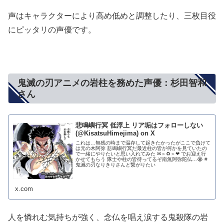
声はキャラクターにより高め低めと調整したり、三枚目役
にピッタリの声優です。
鬼滅の刃アニメの岩柱を務めた声優：杉田智和
さん
悲鳴嶼行冥 低浮上 リア垢はフォローしない
(@KisatsuHimejima) on X
これは…無残の時まで温存して起きたかったがここで負けて
は元の木阿弥 悲鳴嶼行冥だ最近柱の皆が何かを見ていたの
で一緒にやりたいと思い入れてみた ✉＞♻️＞❤ でお迎え行
かせてもらう 隊士や柱の皆待ってるぞ南無阿弥陀仏…😭 #
鬼滅の刃なりきりさんと繋がりたい
x.com
人を憐れむ気持ちが強く、念仏を唱え涙する鬼殺隊の岩