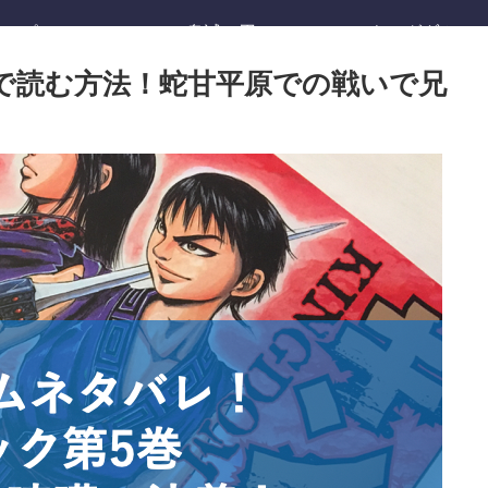
ワンピース
鬼滅の刃
キングダム
で読む方法！蛇甘平原での戦いで兄