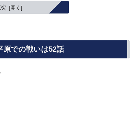
次
平原での戦いは52話
。