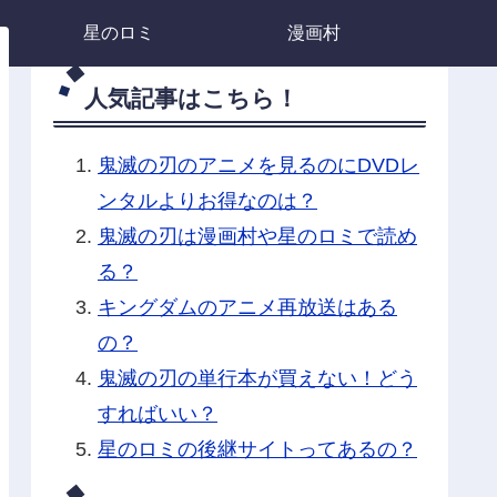
星のロミ
漫画村
人気記事はこちら！
鬼滅の刃のアニメを見るのにDVDレ
ンタルよりお得なのは？
鬼滅の刃は漫画村や星のロミで読め
る？
キングダムのアニメ再放送はある
の？
鬼滅の刃の単行本が買えない！どう
すればいい？
星のロミの後継サイトってあるの？