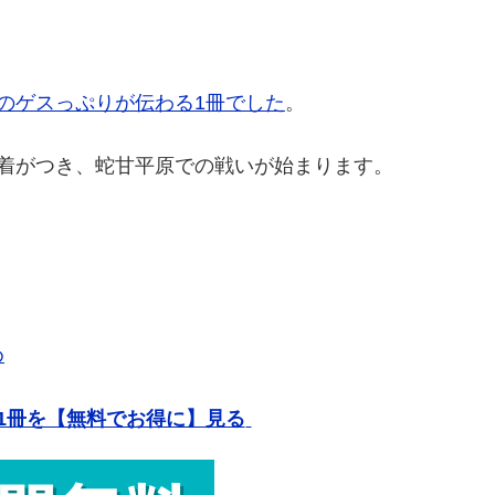
のゲスっぷりが伝わる1冊でした
。
着がつき、蛇甘平原での戦いが始まります。
。
め
1冊を【無料でお得に】見る