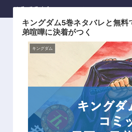
ひろてる.info
ホーム
キングダム5巻ネタバレと無料
弟喧嘩に決着がつく
キングダム