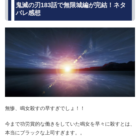
鬼滅の刃183話で無限城編が完結！ネタ
バレ感想
無惨、鳴女殺すの早すぎでしょ！！
今まで功労賞的な働きをしていた鳴女を早々に殺すとは、
本当にブラックな上司すぎます。。