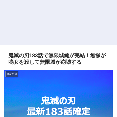
鬼滅の刃183話で無限城編が完結！無惨が
鳴女を殺して無限城が崩壊する
鬼滅の刃