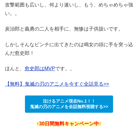
攻撃範囲も広いし、何より速いし、もう、めちゃめちゃ強
い。。
炭治郎と義勇の二人を相手に、無惨は子供扱いです。
しかしそんなピンチに出てきたのは鳴女の頭に手を突っ込
んだ愈史郎！
ほんと、
愈史郎はMVP
です。。
【無料】鬼滅の刃のアニメを今すぐ全話見る>>
泣けるアニメ現在No.1！！
鬼滅の刃のアニメを全話無料視聴する>>
↑30日間無料キャンペーン中↑