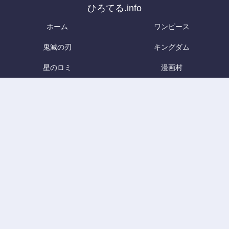
ひろてる.info
ホーム
ワンピース
鬼滅の刃
キングダム
星のロミ
漫画村