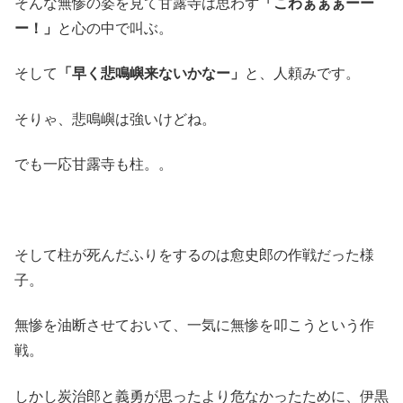
そんな無惨の姿を見て甘露寺は思わず
「こわぁぁぁーー
ー！」
と心の中で叫ぶ。
そして
「早く悲鳴嶼来ないかなー」
と、人頼みです。
そりゃ、悲鳴嶼は強いけどね。
でも一応甘露寺も柱。。
そして柱が死んだふりをするのは愈史郎の作戦だった様
子。
無惨を油断させておいて、一気に無惨を叩こうという作
戦。
しかし炭治郎と義勇が思ったより危なかったために、伊黒